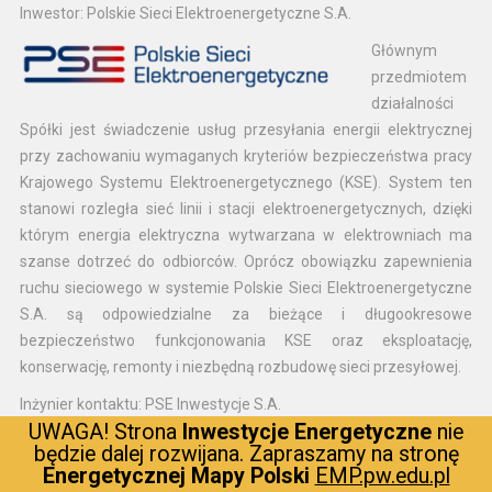
Inwestor: Polskie Sieci Elektroenergetyczne S.A.
Głównym
przedmiotem
działalności
Spółki jest świadczenie usług przesyłania energii elektrycznej
przy zachowaniu wymaganych kryteriów bezpieczeństwa pracy
Krajowego Systemu Elektroenergetycznego (KSE). System ten
stanowi rozległa sieć linii i stacji elektroenergetycznych, dzięki
którym energia elektryczna wytwarzana w elektrowniach ma
szanse dotrzeć do odbiorców. Oprócz obowiązku zapewnienia
ruchu sieciowego w systemie Polskie Sieci Elektroenergetyczne
S.A. są odpowiedzialne za bieżące i długookresowe
bezpieczeństwo funkcjonowania KSE oraz eksploatację,
konserwację, remonty i niezbędną rozbudowę sieci przesyłowej.
Inżynier kontaktu: PSE Inwestycje S.A.
UWAGA! Strona
Inwestycje Energetyczne
nie
To spółka
będzie dalej rozwijana. Zapraszamy na stronę
należąca do
Energetycznej Mapy Polski
EMP.pw.edu.pl