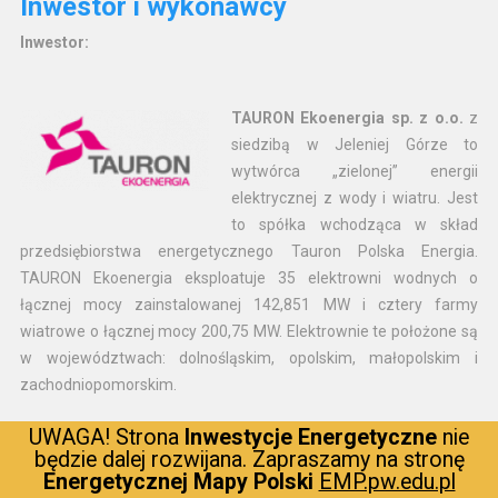
Inwestor i wykonawcy
Inwestor:
TAURON Ekoenergia sp. z o.o.
z
siedzibą w Jeleniej Górze to
wytwórca „zielonej” energii
elektrycznej z wody i wiatru. Jest
to spółka wchodząca w skład
przedsiębiorstwa energetycznego Tauron Polska Energia.
TAURON Ekoenergia eksploatuje 35 elektrowni wodnych o
łącznej mocy zainstalowanej 142,851 MW i cztery farmy
wiatrowe o łącznej mocy 200,75 MW. Elektrownie te położone są
w województwach: dolnośląskim, opolskim, małopolskim i
zachodniopomorskim.
UWAGA! Strona
Inwestycje Energetyczne
nie
będzie dalej rozwijana. Zapraszamy na stronę
Wykonawcy:
Energetycznej Mapy Polski
EMP.pw.edu.pl