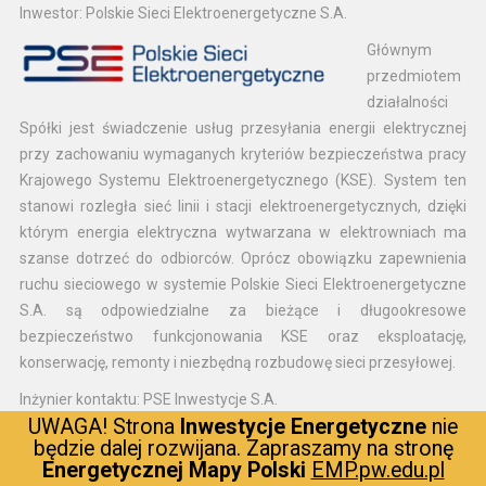
Inwestor: Polskie Sieci Elektroenergetyczne S.A.
Głównym
przedmiotem
działalności
Spółki jest świadczenie usług przesyłania energii elektrycznej
przy zachowaniu wymaganych kryteriów bezpieczeństwa pracy
Krajowego Systemu Elektroenergetycznego (KSE). System ten
stanowi rozległa sieć linii i stacji elektroenergetycznych, dzięki
którym energia elektryczna wytwarzana w elektrowniach ma
szanse dotrzeć do odbiorców. Oprócz obowiązku zapewnienia
ruchu sieciowego w systemie Polskie Sieci Elektroenergetyczne
S.A. są odpowiedzialne za bieżące i długookresowe
bezpieczeństwo funkcjonowania KSE oraz eksploatację,
konserwację, remonty i niezbędną rozbudowę sieci przesyłowej.
Inżynier kontaktu: PSE Inwestycje S.A.
UWAGA! Strona
Inwestycje Energetyczne
nie
To spółka
będzie dalej rozwijana. Zapraszamy na stronę
należąca do
Energetycznej Mapy Polski
EMP.pw.edu.pl