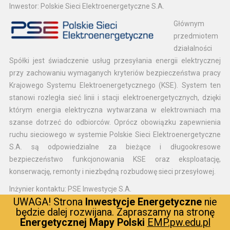
Inwestor: Polskie Sieci Elektroenergetyczne S.A.
Głównym
przedmiotem
działalności
Spółki jest świadczenie usług przesyłania energii elektrycznej
przy zachowaniu wymaganych kryteriów bezpieczeństwa pracy
Krajowego Systemu Elektroenergetycznego (KSE). System ten
stanowi rozległa sieć linii i stacji elektroenergetycznych, dzięki
którym energia elektryczna wytwarzana w elektrowniach ma
szanse dotrzeć do odbiorców. Oprócz obowiązku zapewnienia
ruchu sieciowego w systemie Polskie Sieci Elektroenergetyczne
S.A. są odpowiedzialne za bieżące i długookresowe
bezpieczeństwo funkcjonowania KSE oraz eksploatację,
konserwację, remonty i niezbędną rozbudowę sieci przesyłowej.
Inżynier kontaktu: PSE Inwestycje S.A.
UWAGA! Strona
Inwestycje Energetyczne
nie
To spółka
będzie dalej rozwijana. Zapraszamy na stronę
należąca do
Energetycznej Mapy Polski
EMP.pw.edu.pl