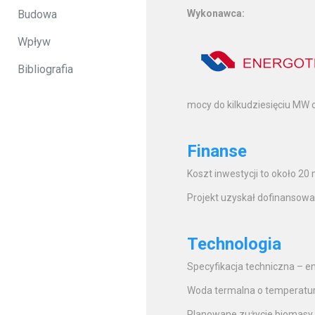
Budowa
Wykonawca:
Wpływ
Bibliografia
mocy do kilkudziesięciu MW o
Finanse
Koszt inwestycji to około 20 
Projekt uzyskał dofinansowan
Technologia
Specyfikacja techniczna – e
Woda termalna o temperatur
Planowane zużycie biomasy to