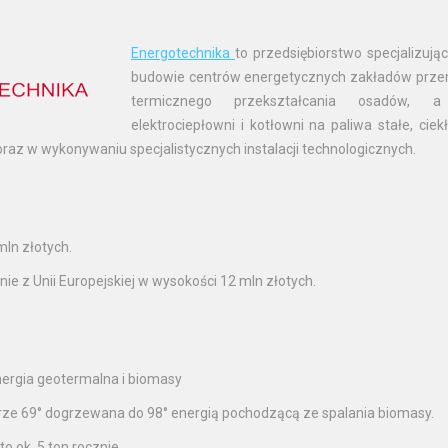
Energotechnika
to przedsiębiorstwo specjalizują
budowie centrów energetycznych zakładów przemy
termicznego przekształcania osadów, 
elektrociepłowni i kotłowni na paliwa stałe, cie
raz w wykonywaniu specjalistycznych instalacji technologicznych.
mln złotych.
ie z Unii Europejskiej w wysokości 12 mln złotych.
nergia geotermalna i biomasy
ze 69° dogrzewana do 98° energią pochodzącą ze spalania biomasy.
 ok. 5 ton rocznie.