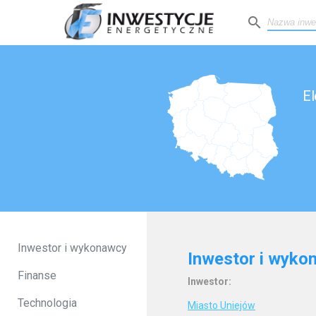
search
El
Inwestor i wykonawcy
Inwestor i wyko
Finanse
Inwestor:
Technologia
Miasto Uniejów