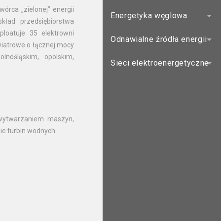
órca „zielonej” energii
Energetyka węglowa
kład przedsiębiorstwa
loatuje 35 elektrowni
Odnawialne źródła energii
wiatrowe o łącznej mocy
nośląskim, opolskim,
Sieci elektroenergetyczne
wytwarzaniem maszyn,
e turbin wodnych.