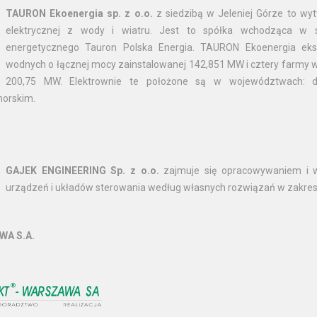
TAURON Ekoenergia sp. z o.o.
z siedzibą w Jeleniej Górze to wytw
elektrycznej z wody i wiatru. Jest to spółka wchodząca w s
energetycznego Tauron Polska Energia. TAURON Ekoenergia eksp
wodnych o łącznej mocy zainstalowanej 142,851 MW i cztery farmy 
200,75 MW. Elektrownie te położone są w województwach: dol
morskim.
GAJEK ENGINEERING Sp. z o.o.
zajmuje się opracowywaniem i 
urządzeń i układów sterowania według własnych rozwiązań w zakresi
A S.A.