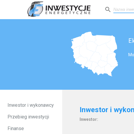
search
El
Mo
Inwestor i wykonawcy
Inwestor i wyko
Przebieg inwestycji
Inwestor:
Finanse