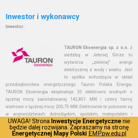
Inwestor i wykonawcy
Inwestor:
TAURON Ekoenergia sp. z o.o.
z
siedzibą w Jeleniej Górze to
wytwórca „zielonej” energii
elektrycznej z wody i wiatru. Jest
to spółka wchodząca w skład
przedsiębiorstwa energetycznego Tauron Polska Energia.
TAURON Ekoenergia eksploatuje 35 elektrowni wodnych o
łącznej mocy zainstalowanej 142,851 MW i cztery farmy
wiatrowe o łącznej mocy 200,75 MW. Elektrownie te położone są
w województwach: dolnośląskim, opolskim, małopolskim i
UWAGA! Strona
Inwestycje Energetyczne
nie
zachodniopomorskim.
będzie dalej rozwijana. Zapraszamy na stronę
Energetycznej Mapy Polski
EMP.pw.edu.pl