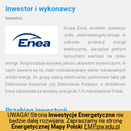
Inwestor i wykonawcy
Inwestor:
Grupa Enea, wicelider polskiego
rynku elektroenergetycznego w
zakresie produkcji energii
elektrycznej, zarządza pełnym
łańcuchem wartości na rynku
energii. Rozporządza wysokiej jakości aktywami wytwórczymi, w
czym zawiera się np. stale rozbudowywany sektor odnawialnych
źródeł energii. Do grupy należą elektrownie systemowe takie jak
Elektrownia Kozienice czy Elektrownia Połaniec, a dodatkowo
Enea odpowiada za dostawy energii do 1/5 mieszkańców Polski.
Przebieg inwestycji
UWAGA! Strona
Inwestycje Energetyczne
nie
będzie dalej rozwijana. Zapraszamy na stronę
Rozpoczęto procedurę wyłonienia wykonawcy. Natomiast w
Energetycznej Mapy Polski
EMP.pw.edu.pl
raporcie finansowym z czerwca 2021r. Enea nie podaje więcej