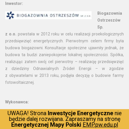
Inwestor:
Biogazownia
Ostrzeszów
Sp.
z o.o.
powstała w 2012 roku w celu realizacji proekologicznych
przedsięwzięć energetycznych. Pierwotnym celem firmy była
budowa biogazowni. Konsultacje społeczne ujawniły jednak, że
budowa ta budzi zaniepokojenie lokalnej społeczności. Spółka,
realizując zatem swój cel pierwotny – realizację przedsięwzięć
z dziedziny Odnawialnych Źródeł Energii – w zgodzie
z obywatelami w 2013 roku, podjęła decyzję o budowie farmy
fotowoltaicznej.
Wykonawca:
Firma SKORUT Systemy Solarne
UWAGA! Strona
Inwestycje Energetyczne
nie
będzie dalej rozwijana. Zapraszamy na stronę
jest jednym z wiodących polskich
Energetycznej Mapy Polski
EMP.pw.edu.pl
producentów działających w