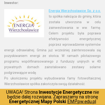
Inwestor:
Energia Wierzchosławice Sp. z o.o.
to spółka należąca do gminy, która
została utworzona w celu
zainwestowania w ww. farmę.
Celem projektu była poprawa
efektywności energetycznej
poprzez wprowadzenie systemów
energii odnawialnej. Gmina już wcześniej zainteresowała się
pozyskiwaniem energii ze słońca. W ramach pilotażowego
programu współfinansowanego z funduszy unijnych w 40
prywatnych domach zainstalowano zestawy solarne
podgrzewające wodę.
Po ukończeniu projektu wybudowania famy fotowoltaicznej
Wierzchosławice spółka zakończyła swoją działalność.
UWAGA! Strona
Inwestycje Energetyczne
nie
będzie dalej rozwijana. Zapraszamy na stronę
Wykonawca:
Energetycznej Mapy Polski
EMP.pw.edu.pl