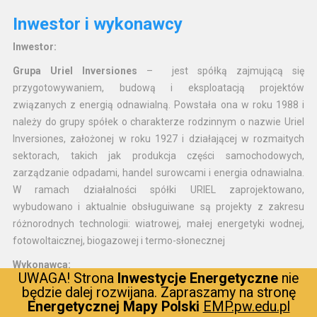
Inwestor i wykonawcy
Inwestor:
Grupa Uriel Inversiones
– jest spółką zajmującą się
przygotowywaniem, budową i eksploatacją projektów
związanych z energią odnawialną. Powstała ona w roku 1988 i
należy do grupy spółek o charakterze rodzinnym o nazwie Uriel
Inversiones, założonej w roku 1927 i działającej w rozmaitych
sektorach, takich jak produkcja części samochodowych,
zarządzanie odpadami, handel surowcami i energia odnawialna.
W ramach działalności spółki URIEL zaprojektowano,
wybudowano i aktualnie obsługuiwane są projekty z zakresu
różnorodnych technologii: wiatrowej, małej energetyki wodnej,
fotowoltaicznej, biogazowej i termo-słonecznej
Wykonawca:
UWAGA! Strona
Inwestycje Energetyczne
nie
Przedsiębiorstwo Budownictwa Drogowo-Inżynieryjnego
będzie dalej rozwijana. Zapraszamy na stronę
Energetycznej Mapy Polski
EMP.pw.edu.pl
Spółka Akcyjna (PBDI S.A.)
– jest częścią powstałej w 1990 roku