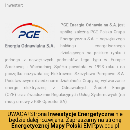
Inwestor:
PGE Energia Odnawialna S.A.
jest
spółką zależną PGE Polska Grupa
Energetyczna S.A. – największego
holdingu energetycznego
działającego na polskim rynku i
jednego z największych podmiotów tego typu w Europie
Środkowej i Wschodniej. Spółka powstała w 1993 roku i na
początku nazywała się Elektrownie Szczytowo-Pompowe S.A.
Podstawowymi dziedzinami działalności Grupy są wytwarzanie
energii elektrycznej z Odnawialnych Źródeł Energii
(OZE) oraz świadczenie Regulacyjnych Usług Systemowych (na
mocy umowy z PSE Operator SA).
UWAGA! Strona
Inwestycje Energetyczne
nie
będzie dalej rozwijana. Zapraszamy na stronę
Wykonawca:
Energetycznej Mapy Polski
EMP.pw.edu.pl