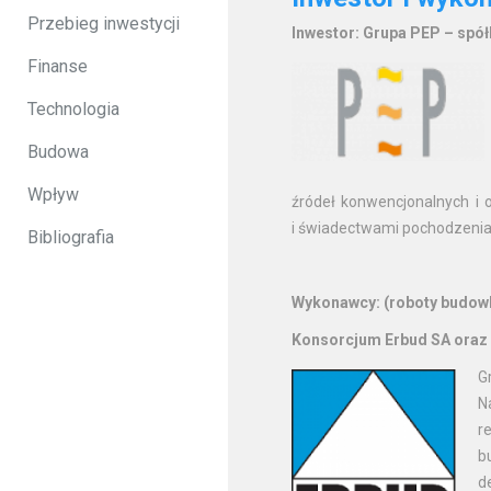
Przebieg inwestycji
Inwestor: Grupa PEP – spół
Finanse
Technologia
Budowa
Wpływ
źródeł konwencjonalnych i o
i świadectwami pochodzenia
Bibliografia
Wykonawcy: (
roboty budow
Konsorcjum Erbud SA oraz 
G
N
r
b
d