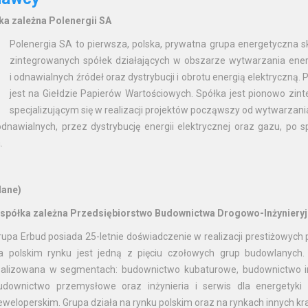
ka zależna Polenergii SA
Polenergia SA to pierwsza, polska, prywatna grupa energetyczna s
zintegrowanych spółek działających w obszarze wytwarzania ener
i odnawialnych źródeł oraz dystrybucji i obrotu energią elektryczną
jest na Giełdzie Papierów Wartościowych. Spółka jest pionowo z
specjalizującym się w realizacji projektów począwszy od wytwarzania
dnawialnych, przez dystrybucję energii elektrycznej oraz gazu, po s
.
lane)
spółka zależna Przedsiębiorstwo Budownictwa Drogowo-Inżyniery
rupa Erbud posiada 25-letnie doświadczenie w realizacji prestiżowych
a polskim rynku jest jedną z pięciu czołowych grup budowlanych. 
ealizowana w segmentach: budownictwo kubaturowe, budownictwo in
udownictwo przemysłowe oraz inżynieria i serwis dla energetyk
eweloperskim. Grupa działa na rynku polskim oraz na rynkach innych kraj