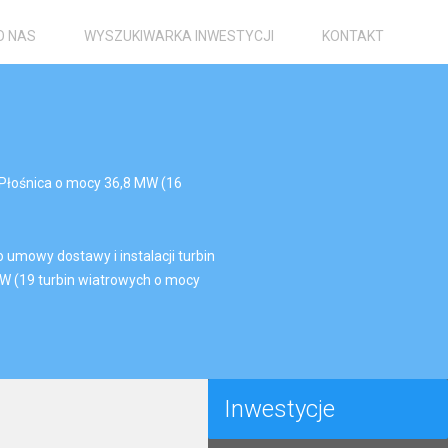
O NAS
WYSZUKIWARKA INWESTYCJI
KONTAKT
Płośnica o mocy 36,8 MW (16
mowy dostawy i instalacji turbin
W (19 turbin wiatrowych o mocy
Inwestycje