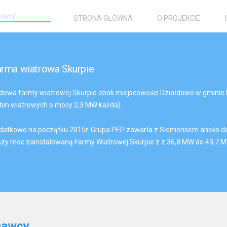
STRONA GŁÓWNA
O PROJEKCIE
rma wiatrowa Skurpie
dowa farmy wiatrowej Skurpie obok miejscowości Działdowo w gminie 
rbin wiatrowych o mocy 2,3 MW każda).
datkowo na początku 2015r. Grupa PEP zawarła z Siemensem aneks do u
szy moc zainstalowaną Farmy Wiatrowej Skurpie z z 36,8 MW do 43,7 M
nawcy