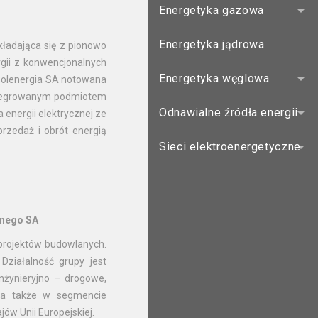
Energetyka gazowa
Energetyka jądrowa
kładająca się z pionowo
gii z konwencjonalnych
Energetyka węglowa
. Polenergia SA notowana
integrowanym podmiotem
Odnawialne źródła energii
 energii elektrycznej ze
przedaż i obrót energią
Sieci elektroenergetyczne
jnego SA
 projektów budowlanych.
Działalność grupy jest
żynieryjno – drogowe,
i a także w segmencie
ów Unii Europejskiej.