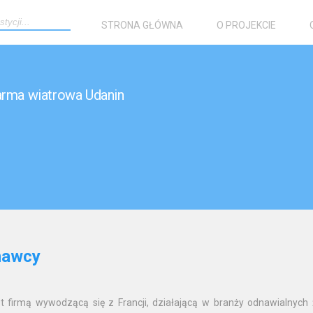
STRONA GŁÓWNA
O PROJEKCIE
rma wiatrowa Udanin
nawcy
 firmą wywodzącą się z Francji, działającą w branży odnawialnych ź