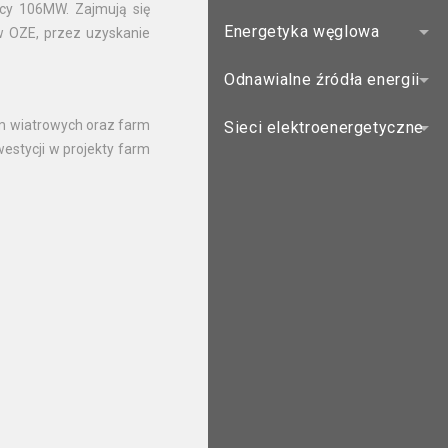
ocy 106MW. Zajmują się
Energetyka węglowa
 OZE, przez uzyskanie
Odnawialne źródła energii
rm wiatrowych oraz farm
Sieci elektroenergetyczne
estycji w projekty farm