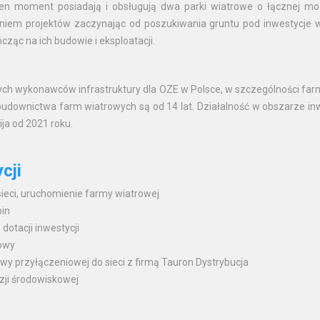
ten moment posiadają i obsługują dwa parki wiatrowe o łącznej m
em projektów zaczynając od poszukiwania gruntu pod inwestycje w
ząc na ich budowie i eksploatacji.
ych wykonawców infrastruktury dla OZE w Polsce, w szczególności fa
budownictwa farm wiatrowych są od 14 lat. Działalność w obszarze inw
ja od 2021 roku.
cji
sieci, uruchomienie farmy wiatrowej
bin
dotacji inwestycji
dowy
wy przyłączeniowej do sieci z firmą Tauron Dystrybucja
zji środowiskowej