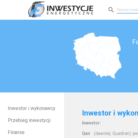
search
Fa
Inwestor i wykonawcy
Inwestor i wyko
Przebieg inwestycji
Inwestor:
Finanse
Qair
(dawniej Quadran) jest