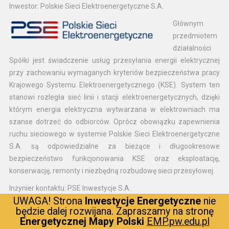
Inwestor: Polskie Sieci Elektroenergetyczne S.A.
Głównym
przedmiotem
działalności
Spółki jest świadczenie usług przesyłania energii elektrycznej
przy zachowaniu wymaganych kryteriów bezpieczeństwa pracy
Krajowego Systemu Elektroenergetycznego (KSE). System ten
stanowi rozległa sieć linii i stacji elektroenergetycznych, dzięki
którym energia elektryczna wytwarzana w elektrowniach ma
szanse dotrzeć do odbiorców. Oprócz obowiązku zapewnienia
ruchu sieciowego w systemie Polskie Sieci Elektroenergetyczne
S.A. są odpowiedzialne za bieżące i długookresowe
bezpieczeństwo funkcjonowania KSE oraz eksploatację,
konserwację, remonty i niezbędną rozbudowę sieci przesyłowej.
Inżynier kontaktu: PSE Inwestycje S.A.
UWAGA! Strona
Inwestycje Energetyczne
nie
To spółka
będzie dalej rozwijana. Zapraszamy na stronę
należąca do
Energetycznej Mapy Polski
EMP.pw.edu.pl