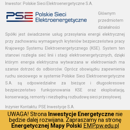
Inwestor:
Polskie Sieci Elektroenergetyczne S.A.
Głównym
przedmiotem
działalności
Spółki jest świadczenie usług przesyłania energii elektrycznej
przy zachowaniu wymaganych kryteriów bezpieczeństwa pracy
Krajowego Systemu Elektroenergetycznego (KSE). System ten
stanowi rozległa sieć linii i stacji elektroenergetycznych, dzięki
którym energia elektryczna wytwarzana w elektrowniach ma
szanse dotrzeć do odbiorców. Oprócz obowiązku zapewnienia
ruchu sieciowego w systemie Polskie Sieci Elektroenergetyczne
S.A. są odpowiedzialne za bieżące i długookresowe
bezpieczeństwo funkcjonowania KSE oraz eksploatację,
konserwację, remonty i niezbędną rozbudowę sieci przesyłowej.
Inżynier Kontaktu: PSE Inwestycje S.A.
UWAGA! Strona
Inwestycje Energetyczne
nie
To spółka
będzie dalej rozwijana. Zapraszamy na stronę
należąca do
Energetycznej Mapy Polski
EMP.pw.edu.pl