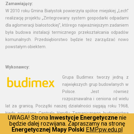
Zamawiający:
W 2010 roku Gmina Białystok powierzyła spółce miejskiej „Lech”
realizację projektu „Zintegrowany system gospodarki odpadami
dla aglomeracji białostockiej”, którego najważniejszym zadaniem
była budowa instalacji termicznego przekształcania odpadów
komunalnych. Przedsiębiorstwo będzie też zarządzać nowo
powstałym obiektem.
Wykonawcy:
Grupa Budimex tworzy jedną z
największych grup budowlanych w
Polsce. Jest również
rozpoznawalna i ceniona od wielu
lat za granicą. Początki naszej działalności sięgają roku 1968,
kiedy powołano Centralę Handlu Zagranicznego budownictwa
UWAGA! Strona
Inwestycje Energetyczne
nie
Budimex. Obecnie, jako przedsiębiorstwo infrastrukturalno–
będzie dalej rozwijana. Zapraszamy na stronę
usługowe, Budimex koncentruje się na rynku polskim. Będąc
Energetycznej Mapy Polski
EMP.pw.edu.pl